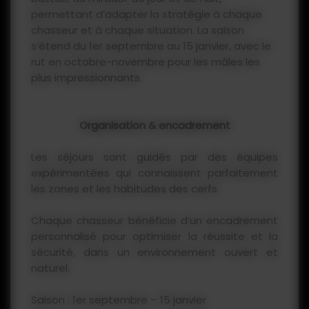
permettant d’adapter la stratégie à chaque
chasseur et à chaque situation. La saison
s’étend du 1er septembre au 15 janvier, avec le
rut en octobre-novembre pour les mâles les
plus impressionnants.
Organisation & encadrement
Les séjours sont guidés par des équipes
expérimentées qui connaissent parfaitement
les zones et les habitudes des cerfs.
Chaque chasseur bénéficie d’un encadrement
personnalisé pour optimiser la réussite et la
sécurité, dans un environnement ouvert et
naturel.
Saison : 1er septembre – 15 janvier