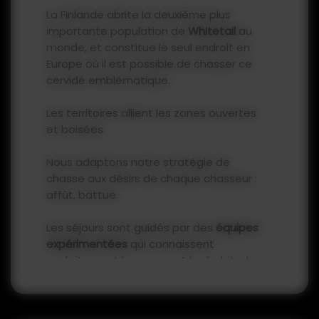
La Finlande abrite la deuxième plus
importante population de
Whitetail
au
monde, et constitue le seul endroit en
Europe où il est possible de chasser ce
cervidé emblématique.
Les territoires allient les zones ouvertes
et boisées.
Nous adaptons notre stratégie de
chasse aux désirs de chaque chasseur :
affût, battue.
Les séjours sont guidés par des
équipes
expérimentées
qui connaissent
parfaitement les zones et les habitudes
des cerfs.