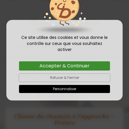
Chasse grand gibier
Ce site utilise des cookies et vous donne le
contrôle sur ceux que vous souhaitez
CHASSE À L'APPROCHE
CHASSE EN BATTUE
activer
France
Allemagne
Angleterre
Ecosse
Espagne
Accepter & Continuer
Norvège
Finlande
Lettonie
Croatie
République Tchèque
Roumanie
Kazakhstan
Refuser & Fermer
Tadjikistan
Namibie
Afrique Du Sud
Canada
Personnaliser
Quebec
Argentine
Etats Unis
Îles Maurice
Chasse du mouflon à l’approche –
France