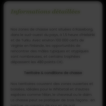
Informations détaillées
Nos zones de chasse sont situées à Raseborg,
dans le sud-ouest du pays, à 1,5 heure d’Helsinki
et de Turku. Avec environ 100 000 cerfs de
Virginie en Finlande, les opportunités de
rencontrer des mâles typiques et atypiques
sont nombreuses, et certains trophées
dépassent les 480 points CIC.
Territoire & conditions de chasse
Nos territoires couvrent des zones ouvertes et
boisées, idéales pour le Whitetail et d’autres
espèces comme l’élan, le chevreuil ou le daim.
La chasse peut se pratiquer de trois façons : en
battue, au mirador de jour et de nuit,