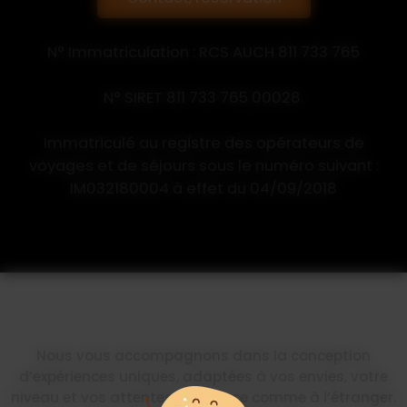
N° Immatriculation : RCS AUCH 811 733 765
N° SIRET 811 733 765 00028.
Immatriculé au registre des opérateurs de
voyages et de séjours sous le numéro suivant :
IM032180004 à effet du 04/09/2018
Nous vous accompagnons dans la conception
d’expériences uniques, adaptées à vos envies, votre
niveau et vos attentes, en France comme à l’étranger.